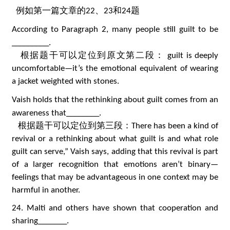
例如第一篇文章的22、23和24题
According to Paragraph 2, many people still guilt to be
_________.
根据题干可以定位到原文第二段： guilt is deeply
uncomfortable—it’s the emotional equivalent of wearing
a jacket weighted with stones.
Vaish holds that the rethinking about guilt comes from an
awareness that________.
根据题干可以定位到第三段：There has been a kind of
revival or a rethinking about what guilt is and what role
guilt can serve,” Vaish says, adding that this revival is part
of a larger recognition that emotions aren’t binary—
feelings that may be advantageous in one context may be
harmful in another.
24. Malti and others have shown that cooperation and
sharing_______.