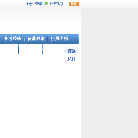
rss
备考经验
征辰成绩
征辰名师
荣誉证书
学员心声
在线课程
频道
总排
行